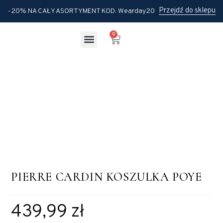
Przejdź do sklepu
-20% NA CAŁY ASORTYMENT KOD: Wearday20
0
Odzież damska
Odzież męska
PIERRE CARDIN KOSZULKA POYE
439,99
zł